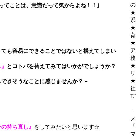
の
ってことは、意識だって気からよね！！｣
★
系
★
育
★
ア
とても容易にできることではないと構えてしまい
務
★
し』
とコトバを替えてみてはいかがでしょうか？
リ
★
らできそうなことに感じませんか？－
社
T.
・
メ
「
チの持ち直し』
をしてみたいと思います☆
マ