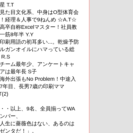
星 T.T
見た目文化系、中身はO型体育会
！経理＆人事で9ねんめ ☆A.T☆
高卒自称Excelマスター！社員教
一筋8年半 Y.Y
印刷用語の初耳多い...。乾燥予防
ルガンオイルにハマっている総
 R.S
チーム最年少、アンケートキャ
アは最年長 S子
海外出張もNo Problem！中途入
7年目、長男7歳の印刷ママ
T(2)
・・以上、9名、全員揃ってWA
ンバー、
人生に薔薇色はない、あるのは
ゼンタだ！」。