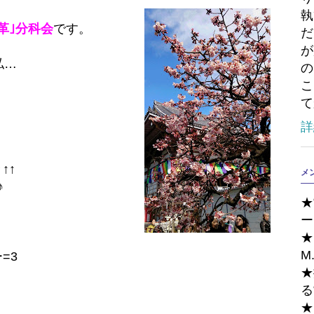
執
革｣分科会
です。
だ
が
私…
の
こ
て
詳
↑↑
メ
♪
★
ー
★
M
=3
★
る
★