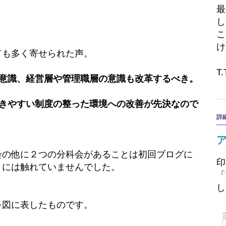
最
し
こ
け
ても多く寄せられた声。
T.
の意識、経営層や管理職層の意識も改革するべき。
働きやすい制度の整った環境への改善が先決なので
詳
会の他に２つの分科会があることは初回ブログに
印
とには触れていませんでした。
「
し
を図に表したものです。