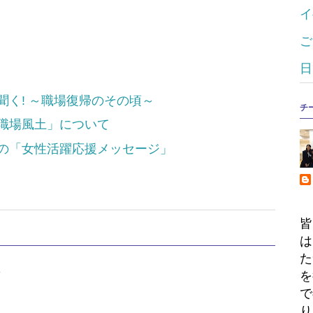
イ
ご
日
く! ～職場復帰のその頃～
チ
職場風土」について
の「女性活躍応援メッセージ」
皆
は
た
し
を
で
り