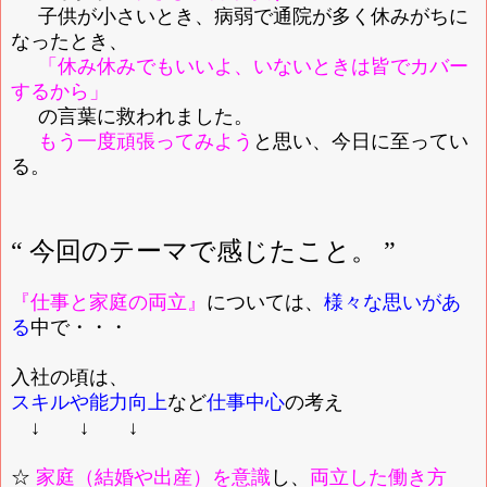
子供が小さいとき、病弱で通院が多く休みがちに
なったとき、
「休み休みでもいいよ、いないときは皆でカバー
するから」
の言葉に救われました。
もう一度頑張ってみよう
と思い、今日に至ってい
る。
“ 今回のテーマで感じたこと。 ”
『仕事と家庭の両立』
については、
様々な思いがあ
る
中で・・・
入社の頃は、
スキルや能力向上
など
仕事中心
の考え
↓ ↓ ↓
☆
家庭（結婚や出産）を意識
し、
両立した働き方