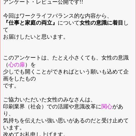
アンケート・レビュー公開です!!
今回はワークライフバランス的な内容から、
『仕事と家庭の両立』
について
女性の意識に着目
し
て
お届けしたいと思います。
このアンケートは、たとえ小さくても、女性の意識
（
心の扉
）を
少しでも開くことができればという願いも込めて企
画をしたもの
です。
ご協力いただいた女性のみなさんは、
印刷業界（社会）での活躍や意識改革に
関心
があ
り、
気持ちを伝えたい強い思いがあるのだと受け止めて
います。
改めてお礼申し上げます。